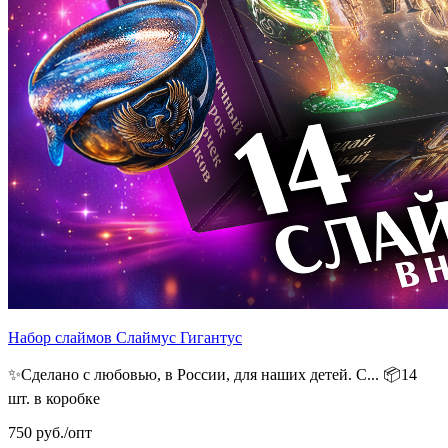
Набор слаймов Слаймус Гигантус
✨Сделано с любовью, в России, для наших детей. С...
📦14
шт. в коробке
750
руб./опт